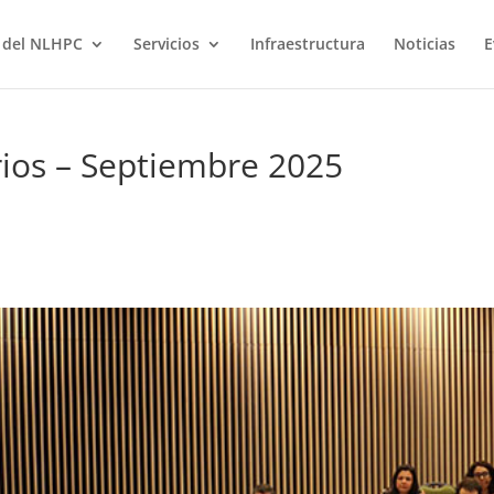
 del NLHPC
Servicios
Infraestructura
Noticias
E
ios – Septiembre 2025