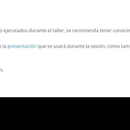
s ejecutados durante el taller, se recomienda tener conoci
e la
presentación
que se usará durante la sesión, como tam
s.