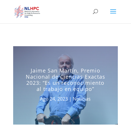
Jaime San Martín, Premio
Nacional de Ciencias Exactas
2023: “Es un reconocimiento
al trabajo en equipo”
Ago 24, 2023
|
Noticias